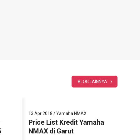
BLOG LAINNYA
4
13 Apr 2018
/
Yamaha NMAX
13 Apr 
r
Price List Kredit Yamaha
Yama
5
NMAX di Garut