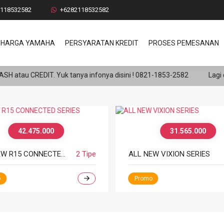
2118532582
+6282118532582
HARGA YAMAHA
PERSYARATAN KREDIT
PROSES PEMESANAN
REDIT. Yuk tanya infonya disini ! 0821-1853-2582
Lagi cari mo
42.475.000
31.565.000
ALL NEW R15 CONNECTED SERIES
2 Tipe
ALL NEW VIXION SERIES
o
Promo