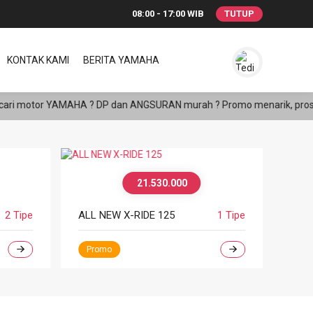
08:00 - 17:00 WIB
TUTUP
KONTAK KAMI
BERITA YAMAHA
tor YAMAHA ? DP dan ANGSURAN murah ? Promo menarik, proses cepat, 
21.530.000
2 Tipe
ALL NEW X-RIDE 125
1 Tipe
ALL 
Promo
Bes