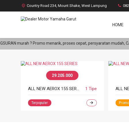
Country Road 234, Mount Shake, West Lampung
08
HOME
urah ? Promo menarik, proses cepat, persyaratan mudah, CASH atau C
29.205.000
 Tipe
ALL NEW AEROX 155 SERIES
1 Tipe
Terpopuler
Prom